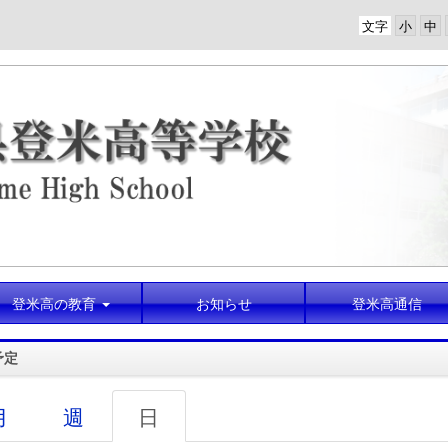
文字
00:00
01:00
02:00
登米高の教育
お知らせ
登米高通信
03:00
予定
04:00
月
週
日
05:00