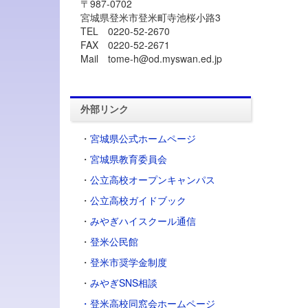
〒987-0702
宮城県登米市登米町寺池桜小路3
TEL 0220-52-2670
FAX 0220-52-2671
Mail tome-h@od.myswan.ed.jp
外部リンク
・
宮城県公式ホームページ
・
宮城県教育委員会
・
公立高校オープンキャンパス
・
公立高校ガイドブック
・
みやぎハイスクール通信
・
登米公民館
・
登米市奨学金制度
・
みやぎSNS相談
・登米高校同窓会ホームページ