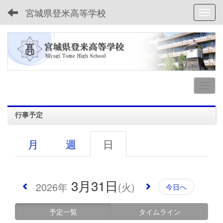
宮城県登米高等学校
Toggl
行事予定
月
週
日
3月31日
2026年
(火)
今日へ
予定一覧
タイムライン