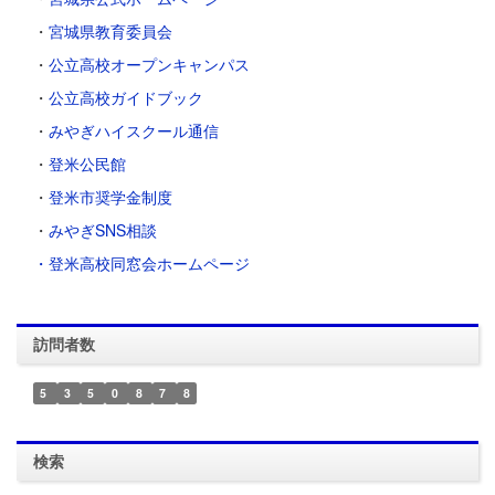
・
宮城県教育委員会
・
公立高校オープンキャンパス
・
公立高校ガイドブック
・
みやぎハイスクール通信
・
登米公民館
・
登米市奨学金制度
・
みやぎSNS相談
・登米高校同窓会ホームページ
訪問者数
5
3
5
0
8
7
8
検索