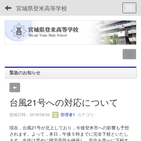
宮城県登米高等学校
Toggl
緊急のお知らせ
台風21号への対応について
投稿日時 : 2018/09/04
管理者1
カテゴリ:
現在，台風21号が北上しており，今後登米市への影響も予想
されます。よって，本日，午後５時までに完全下校といたし
ます。生徒は早めに帰宅手段を確保し，安全を第一に下校す