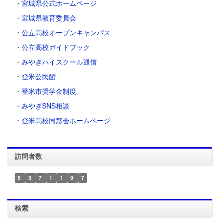
・
宮城県公式ホームページ
・
宮城県教育委員会
・
公立高校オープンキャンパス
・
公立高校ガイドブック
・
みやぎハイスクール通信
・
登米公民館
・
登米市奨学金制度
・
みやぎSNS相談
・登米高校同窓会ホームページ
訪問者数
5
3
7
1
1
9
7
検索