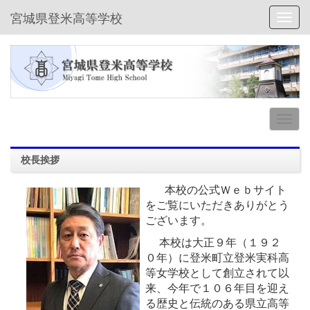
宮城県登米高等学校
Toggl
校長挨拶
本校の公式Ｗｅｂサイト
をご覧にいただきありがとう
ございます。
本校は大正９年（１９２
０年）に登米町立登米実科高
等女学校として創立されて以
来、今年で１０６年目を迎え
る歴史と伝統のある県立高等