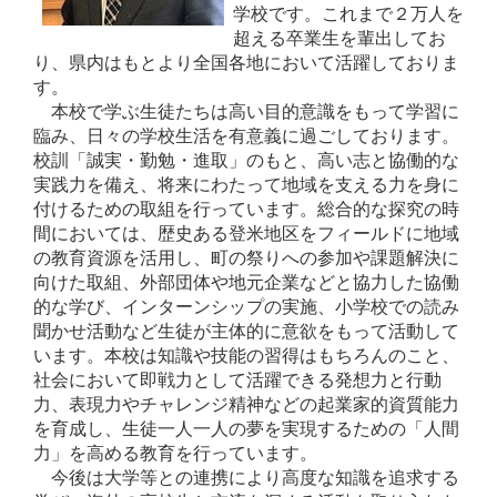
学校です。これまで２万人を
超える卒業生を輩出してお
り、県内はもとより全国各地において活躍しておりま
す。
本校で学ぶ生徒たちは高い目的意識をもって学習に
臨み、日々の学校生活を有意義に過ごしております。
校訓「誠実・勤勉・進取」のもと、高い志と協働的な
実践力を備え、将来にわたって地域を支える力を身に
付けるための取組を行っています。総合的な探究の時
間においては、歴史ある登米地区をフィールドに地域
の教育資源を活用し、町の祭りへの参加や課題解決に
向けた取組、外部団体や地元企業などと協力した協働
的な学び、インターンシップの実施、小学校での読み
聞かせ活動など生徒が主体的に意欲をもって活動して
います。本校は知識や技能の習得はもちろんのこと、
社会において即戦力として活躍できる発想力と行動
力、表現力やチャレンジ精神などの起業家的資質能力
を育成し、生徒一人一人の夢を実現するための「人間
力」を高める教育を行っています。
今後は大学等との連携により高度な知識を追求する