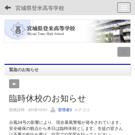
宮城県登米高等学校
Toggl
緊急のお知らせ
臨時休校のお知らせ
投稿日時 : 2018/10/01
管理者3
カテゴリ:
台風24号の影響により、現在暴風警報が発令されています。
安全確保の観点から本日は臨時休校とします。生徒の皆さん
は不要の外出を避け、自宅での学習を行ってください。