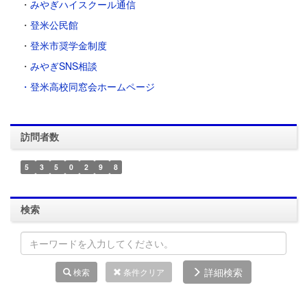
・
みやぎハイスクール通信
・
登米公民館
・
登米市奨学金制度
・
みやぎSNS相談
・登米高校同窓会ホームページ
訪問者数
5
3
5
0
2
9
8
検索
詳細検索
検索
条件クリア