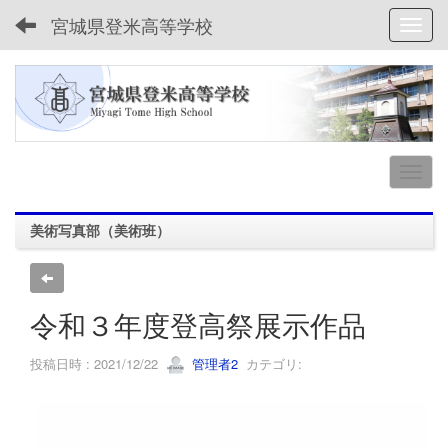
宮城県登米高等学校
Toggl
美術写真部（美術班）
令和３年度登高祭展示作品
投稿日時 : 2021/12/22
管理者2
カテゴリ: