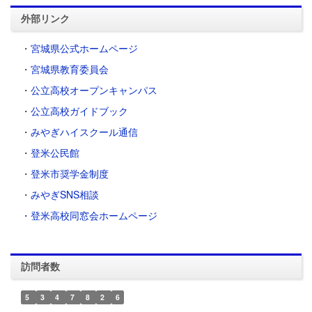
外部リンク
・
宮城県公式ホームページ
・
宮城県教育委員会
・
公立高校オープンキャンパス
・
公立高校ガイドブック
・
みやぎハイスクール通信
・
登米公民館
・
登米市奨学金制度
・
みやぎSNS相談
・登米高校同窓会ホームページ
訪問者数
5
3
4
7
8
2
6