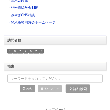
・
登米市奨学金制度
・
みやぎSNS相談
・登米高校同窓会ホームページ
訪問者数
5
3
7
2
5
2
3
検索
詳細検索
検索
条件クリア
トップページ