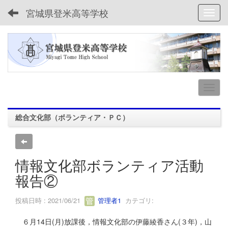
宮城県登米高等学校
Toggl
総合文化部（ボランティア・ＰＣ）
情報文化部ボランティア活動
報告②
投稿日時 : 2021/06/21
管理者1
カテゴリ:
６月14日(月)放課後，情報文化部の伊藤綾香さん(３年)，山