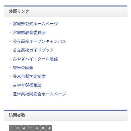
外部リンク
・
宮城県公式ホームページ
・
宮城県教育委員会
・
公立高校オープンキャンパス
・
公立高校ガイドブック
・
みやぎハイスクール通信
・
登米公民館
・
登米市奨学金制度
・
みやぎSNS相談
・登米高校同窓会ホームページ
訪問者数
5
3
4
6
6
0
4