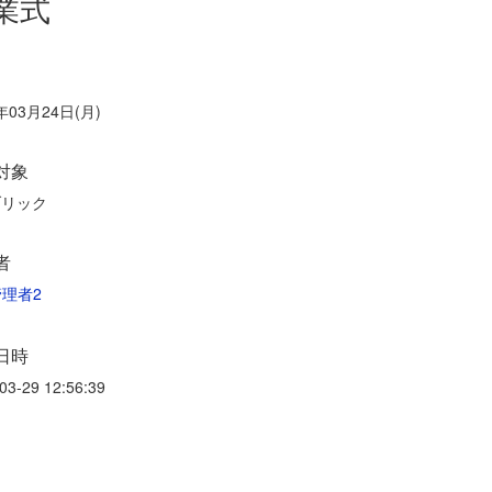
業式
年03月24日(月)
対象
ブリック
者
理者2
日時
03-29 12:56:39