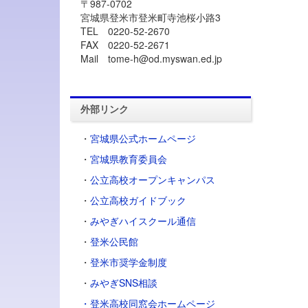
〒987-0702
宮城県登米市登米町寺池桜小路3
TEL 0220-52-2670
FAX 0220-52-2671
Mail tome-h@od.myswan.ed.jp
外部リンク
・
宮城県公式ホームページ
・
宮城県教育委員会
・
公立高校オープンキャンパス
・
公立高校ガイドブック
・
みやぎハイスクール通信
・
登米公民館
・
登米市奨学金制度
・
みやぎSNS相談
・登米高校同窓会ホームページ