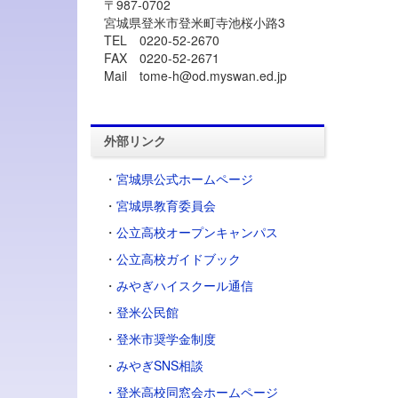
〒987-0702
宮城県登米市登米町寺池桜小路3
TEL 0220-52-2670
FAX 0220-52-2671
Mail tome-h@od.myswan.ed.jp
外部リンク
・
宮城県公式ホームページ
・
宮城県教育委員会
・
公立高校オープンキャンパス
・
公立高校ガイドブック
・
みやぎハイスクール通信
・
登米公民館
・
登米市奨学金制度
・
みやぎSNS相談
・登米高校同窓会ホームページ