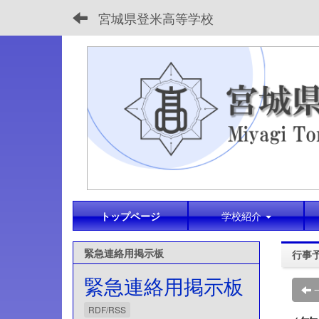
宮城県登米高等学校
トップページ
学校紹介
緊急連絡用掲示板
行事
緊急連絡用掲示板
RDF/RSS