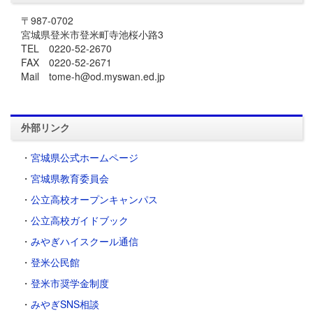
〒987-0702
宮城県登米市登米町寺池桜小路3
TEL 0220-52-2670
FAX 0220-52-2671
Mail tome-h@od.myswan.ed.jp
外部リンク
・
宮城県公式ホームページ
・
宮城県教育委員会
・
公立高校オープンキャンパス
・
公立高校ガイドブック
・
みやぎハイスクール通信
・
登米公民館
・
登米市奨学金制度
・
みやぎSNS相談