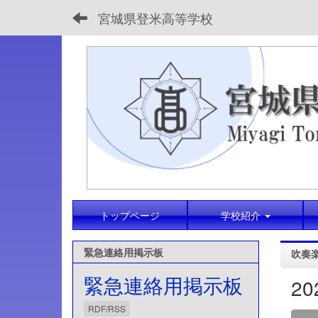
宮城県登米高等学校
トップページ
学校紹介
緊急連絡用掲示板
吹奏
緊急連絡用掲示板
2
RDF/RSS