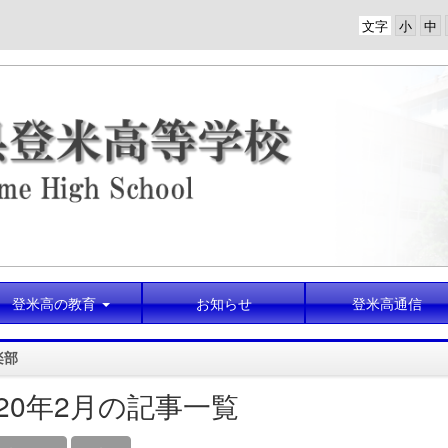
文字
登米高の教育
お知らせ
登米高通信
楽部
020年2月の記事一覧