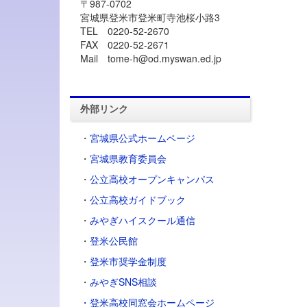
〒987-0702
宮城県登米市登米町寺池桜小路3
TEL 0220-52-2670
FAX 0220-52-2671
Mail tome-h@od.myswan.ed.jp
外部リンク
・
宮城県公式ホームページ
・
宮城県教育委員会
・
公立高校オープンキャンパス
・
公立高校ガイドブック
・
みやぎハイスクール通信
・
登米公民館
・
登米市奨学金制度
・
みやぎSNS相談
・登米高校同窓会ホームページ