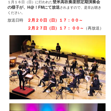
登米高吹奏楽部定期演奏会
１月１６日（日）に行われた
の様子が、H@！FMにて放送
されますので、是非お聴き
ください。
放送日時
２月２０日（日）１７：００～
２月２７日（日）１７： ００～
（再放送）