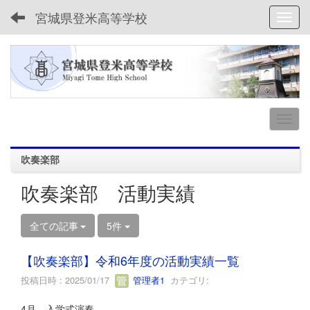
宮城県登米高等学校
Toggl
吹奏楽部
吹奏楽部 活動実績
全ての記事
5件
【吹奏楽部】令和6年度の活動実績一覧
投稿日時 : 2025/01/17
管理者1
カテゴリ:
4月 入学式演奏