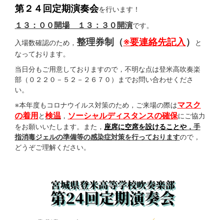
第２４回定期演奏会
を行います！
１３：００開場 １３：３０開演
です。
整理券制（
※要連絡先記入
）
入場数確認のため，
と
なっております。
当日分もご用意しておりますので，不明な点は登米高吹奏楽
部（０２２０－５２－２６７０）までお問い合わせくださ
い。
マスク
※本年度もコロナウイルス対策のため，ご来場の際は
の着用
検温
ソーシャルディスタンス
の確保
と
，
にご協力
をお願いいたします。また，
座席に空席を設けることや
，手
指消毒ジェルの準備等の感染症対策を行っております
ので，
どうぞご理解ください。