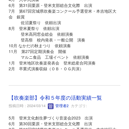
6月 第31回栗原・登米支部総合文化際 出演
7月 第67回宮城県吹奏楽コンクール予選登米・本吉地区大
会 銀賞
佐沼夏祭り 依頼出演
8月 登米夏祭り 依頼出演
登米高同窓会総会 依頼演奏
登高祭 校内発表・一般公開 演奏
10月 なかだの秋まつり 依頼演奏
11月 第27回定期演奏会 開催
マルニ食品 工場イベント 依頼演奏
1月 登米地区吹奏楽発表会 登米総産合同演奏
2月 卒業式演奏収録（ＯＢ・ＯＧ共演）
【吹奏楽部】令和５年度の活動実績一覧
投稿日時 : 2024/03/14
管理者2
カテゴリ:
5月 登米文化創生夢づくり音楽会2023 出演
6月 第30回栗原・登米支部総合文化際 出演