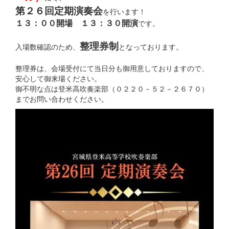
第２６回定期演奏会
を行います！
１３：００開場 １３：３０開演
です。
整理券制
入場数確認のため、
となっております。
整理券は、会場受付にて当日分も御用意しておりますので、
安心して御来場ください。
御不明な点は登米高吹奏楽部（０２２０－５２－２６７０）
までお問い合わせください。