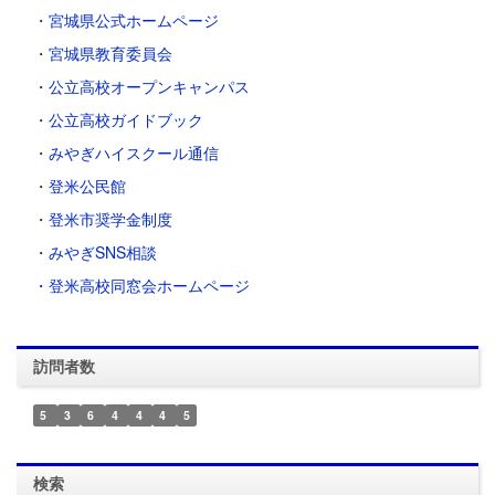
・
宮城県公式ホームページ
・
宮城県教育委員会
・
公立高校オープンキャンパス
・
公立高校ガイドブック
・
みやぎハイスクール通信
・
登米公民館
・
登米市奨学金制度
・
みやぎSNS相談
・登米高校同窓会ホームページ
訪問者数
5
3
6
4
4
4
5
検索