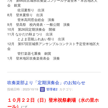
7月 第66回宮城県吹奏楽コンクール予選登米・本吉地区大
会 銀賞
佐沼夏祭り 出演
8月 登米夏祭り 出演
登米高同窓会総会 演奏
9月 登高祭 校内発表・一般公開 演奏
10月 第26回定期演奏会 開催
11月 なかだの秋まつり 出演
とよま芸能ふれあい祭り 出演
12月 第57回宮城県アンサンブルコンテスト予定登米地区大
会
管打楽器七重奏 銅賞
1月 登米地区吹奏楽発表会 演奏
吹奏楽部より「定期演奏会」のお知らせ
投稿日時 : 2023/10/19
管理者2
カテゴリ:
１０月２２日（日）登米祝祭劇場（水の里ホ
ール）
にて、