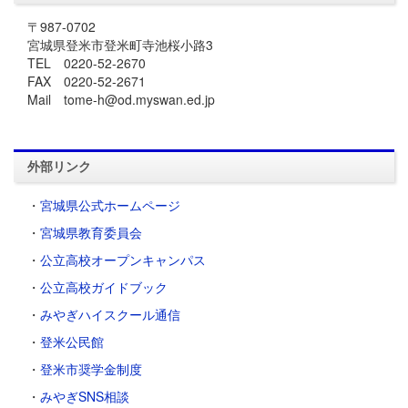
〒987-0702
宮城県登米市登米町寺池桜小路3
TEL 0220-52-2670
FAX 0220-52-2671
Mail tome-h@od.myswan.ed.jp
外部リンク
・
宮城県公式ホームページ
・
宮城県教育委員会
・
公立高校オープンキャンパス
・
公立高校ガイドブック
・
みやぎハイスクール通信
・
登米公民館
・
登米市奨学金制度
・
みやぎSNS相談