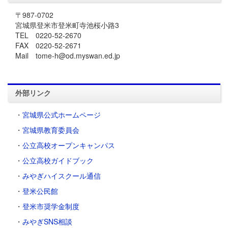
〒987-0702
宮城県登米市登米町寺池桜小路3
TEL 0220-52-2670
FAX 0220-52-2671
Mail tome-h@od.myswan.ed.jp
外部リンク
・
宮城県公式ホームページ
・
宮城県教育委員会
・
公立高校オープンキャンパス
・
公立高校ガイドブック
・
みやぎハイスクール通信
・
登米公民館
・
登米市奨学金制度
・
みやぎSNS相談