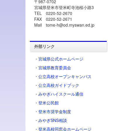
〒987-0702
宮城県登米市登米町寺池桜小路3
TEL 0220-52-2670
FAX 0220-52-2671
Mail tome-h@od.myswan.ed.jp
外部リンク
・
宮城県公式ホームページ
・
宮城県教育委員会
・
公立高校オープンキャンパス
・
公立高校ガイドブック
・
みやぎハイスクール通信
・
登米公民館
・
登米市奨学金制度
・
みやぎSNS相談
・登米高校同窓会ホームページ