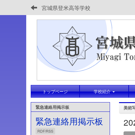
宮城県登米高等学校
トップページ
学校紹介
緊急連絡用掲示板
美術
緊急連絡用掲示板
2
RDF/RSS