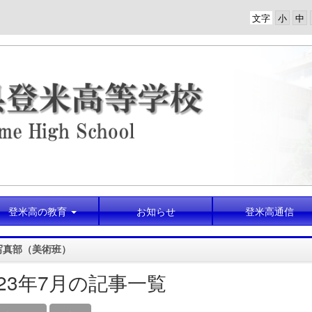
文字
登米高の教育
お知らせ
登米高通信
写真部（美術班）
023年7月の記事一覧