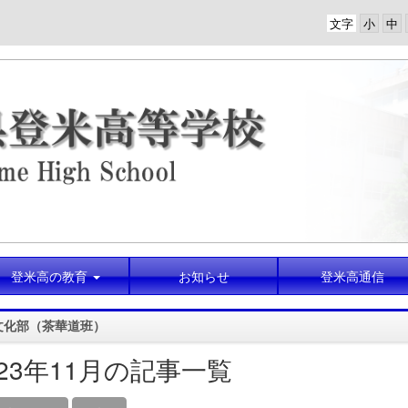
文字
登米高の教育
お知らせ
登米高通信
文化部（茶華道班）
023年11月の記事一覧