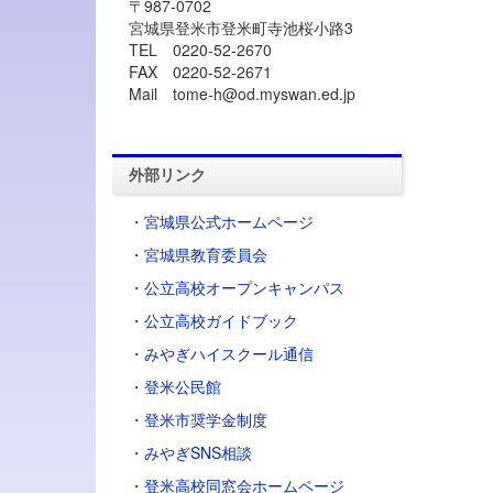
〒987-0702
宮城県登米市登米町寺池桜小路3
TEL 0220-52-2670
FAX 0220-52-2671
Mail tome-h@od.myswan.ed.jp
外部リンク
・
宮城県公式ホームページ
・
宮城県教育委員会
・
公立高校オープンキャンパス
・
公立高校ガイドブック
・
みやぎハイスクール通信
・
登米公民館
・
登米市奨学金制度
・
みやぎSNS相談
・登米高校同窓会ホームページ