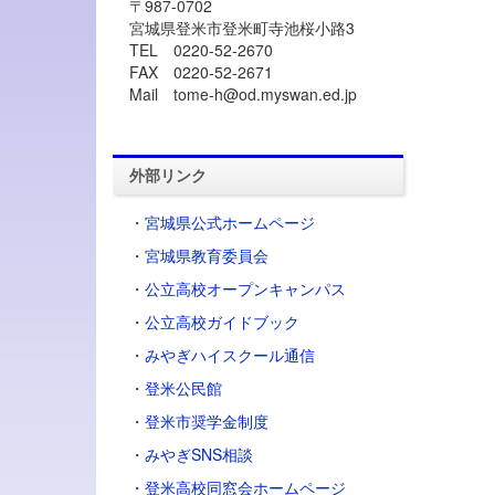
〒987-0702
宮城県登米市登米町寺池桜小路3
TEL 0220-52-2670
FAX 0220-52-2671
Mail tome-h@od.myswan.ed.jp
外部リンク
・
宮城県公式ホームページ
・
宮城県教育委員会
・
公立高校オープンキャンパス
・
公立高校ガイドブック
・
みやぎハイスクール通信
・
登米公民館
・
登米市奨学金制度
・
みやぎSNS相談
・登米高校同窓会ホームページ