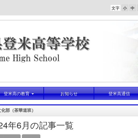
文字
登米高の教育
お知らせ
登米高通信
文化部（茶華道班）
024年6月の記事一覧