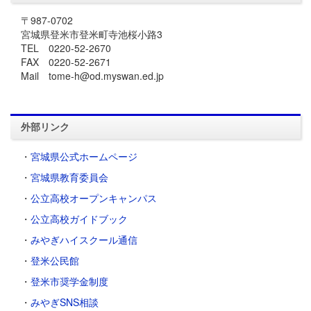
〒987-0702
宮城県登米市登米町寺池桜小路3
TEL 0220-52-2670
FAX 0220-52-2671
Mail tome-h@od.myswan.ed.jp
外部リンク
・
宮城県公式ホームページ
・
宮城県教育委員会
・
公立高校オープンキャンパス
・
公立高校ガイドブック
・
みやぎハイスクール通信
・
登米公民館
・
登米市奨学金制度
・
みやぎSNS相談