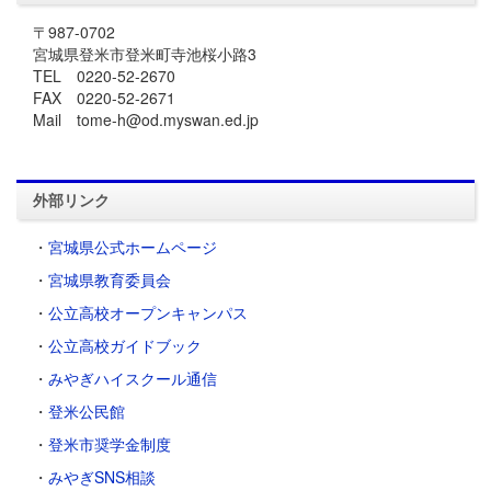
〒987-0702
宮城県登米市登米町寺池桜小路3
TEL 0220-52-2670
FAX 0220-52-2671
Mail tome-h@od.myswan.ed.jp
外部リンク
・
宮城県公式ホームページ
・
宮城県教育委員会
・
公立高校オープンキャンパス
・
公立高校ガイドブック
・
みやぎハイスクール通信
・
登米公民館
・
登米市奨学金制度
・
みやぎSNS相談