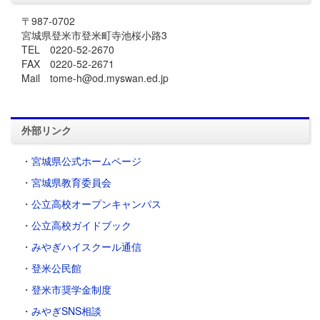
〒987-0702
宮城県登米市登米町寺池桜小路3
TEL 0220-52-2670
FAX 0220-52-2671
Mail tome-h@od.myswan.ed.jp
外部リンク
・
宮城県公式ホームページ
・
宮城県教育委員会
・
公立高校オープンキャンパス
・
公立高校ガイドブック
・
みやぎハイスクール通信
・
登米公民館
・
登米市奨学金制度
・
みやぎSNS相談