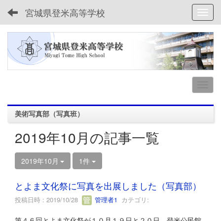
宮城県登米高等学校
Toggl
美術写真部（写真班）
2019年10月の記事一覧
2019年10月
1件
とよま文化祭に写真を出展しました（写真部）
投稿日時 : 2019/10/28
管理者1
カテゴリ:
第４６回とよま文化祭が１０月１９日と２０日，登米公民館