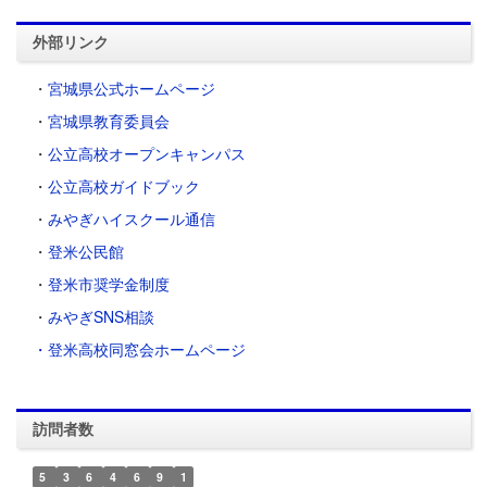
外部リンク
・
宮城県公式ホームページ
・
宮城県教育委員会
・
公立高校オープンキャンパス
・
公立高校ガイドブック
・
みやぎハイスクール通信
・
登米公民館
・
登米市奨学金制度
・
みやぎSNS相談
・登米高校同窓会ホームページ
訪問者数
5
3
6
4
6
9
1