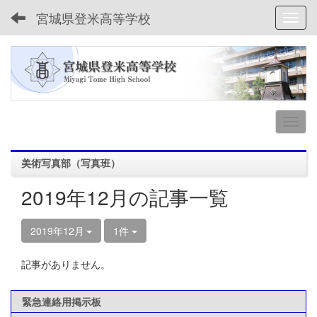
宮城県登米高等学校
Toggl
美術写真部（写真班）
2019年12月の記事一覧
2019年12月
1件
記事がありません。
緊急連絡用掲示板