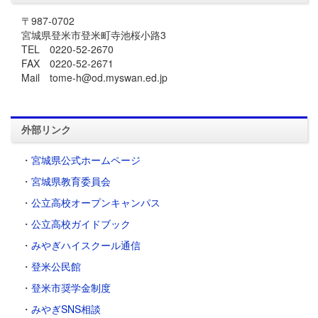
〒987-0702
宮城県登米市登米町寺池桜小路3
TEL 0220-52-2670
FAX 0220-52-2671
Mail tome-h@od.myswan.ed.jp
外部リンク
・
宮城県公式ホームページ
・
宮城県教育委員会
・
公立高校オープンキャンパス
・
公立高校ガイドブック
・
みやぎハイスクール通信
・
登米公民館
・
登米市奨学金制度
・
みやぎSNS相談