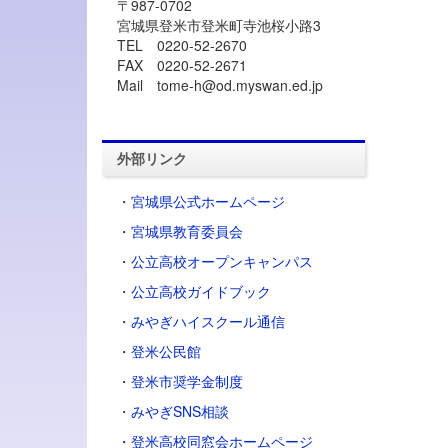
〒987-0702
宮城県登米市登米町寺池桜小路3
TEL 0220-52-2670
FAX 0220-52-2671
Mail tome-h@od.myswan.ed.jp
外部リンク
・
宮城県公式ホームページ
・
宮城県教育委員会
・
公立高校オープンキャンパス
・
公立高校ガイドブック
・
みやぎハイスクール通信
・
登米公民館
・
登米市奨学金制度
・
みやぎSNS相談
・登米高校同窓会ホームページ