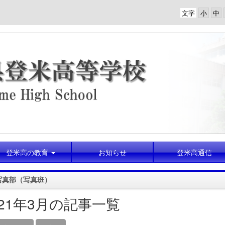
文字
登米高の教育
お知らせ
登米高通信
写真部（写真班）
021年3月の記事一覧