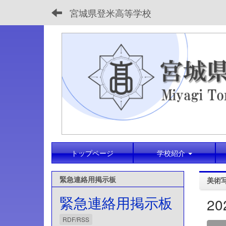
宮城県登米高等学校
トップページ
学校紹介
緊急連絡用掲示板
美術
緊急連絡用掲示板
2
RDF/RSS