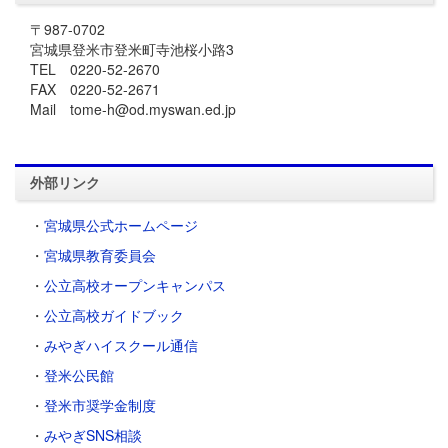
〒987-0702
宮城県登米市登米町寺池桜小路3
TEL 0220-52-2670
FAX 0220-52-2671
Mail tome-h@od.myswan.ed.jp
外部リンク
・
宮城県公式ホームページ
・
宮城県教育委員会
・
公立高校オープンキャンパス
・
公立高校ガイドブック
・
みやぎハイスクール通信
・
登米公民館
・
登米市奨学金制度
・
みやぎSNS相談