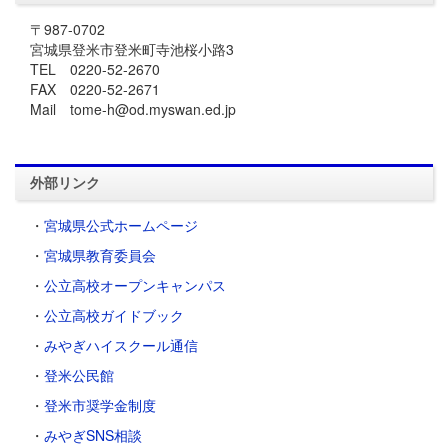
〒987-0702
宮城県登米市登米町寺池桜小路3
TEL 0220-52-2670
FAX 0220-52-2671
Mail tome-h@od.myswan.ed.jp
外部リンク
・
宮城県公式ホームページ
・
宮城県教育委員会
・
公立高校オープンキャンパス
・
公立高校ガイドブック
・
みやぎハイスクール通信
・
登米公民館
・
登米市奨学金制度
・
みやぎSNS相談