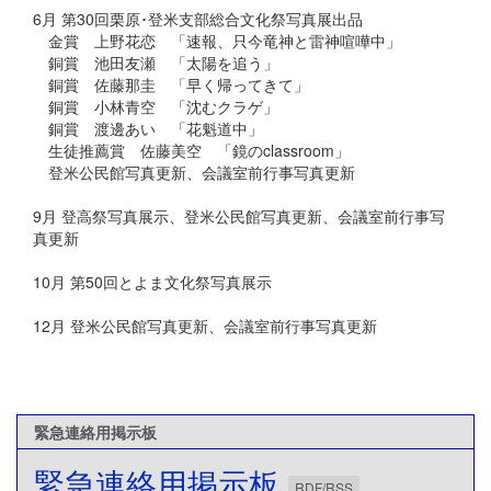
6月 第30回栗原･登米支部総合文化祭写真展出品
金賞 上野花恋 「速報、只今竜神と雷神喧嘩中」
銅賞 池田友瀬 「太陽を追う」
銅賞 佐藤那圭 「早く帰ってきて」
銅賞 小林青空 「沈むクラゲ」
銅賞 渡邊あい 「花魁道中」
生徒推薦賞 佐藤美空 「鏡のclassroom」
登米公民館写真更新、会議室前行事写真更新
9月 登高祭写真展示、登米公民館写真更新、会議室前行事写
真更新
10月 第50回とよま文化祭写真展示
12月 登米公民館写真更新、会議室前行事写真更新
緊急連絡用掲示板
緊急連絡用掲示板
RDF/RSS