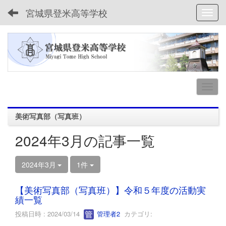
宮城県登米高等学校
Toggl
美術写真部（写真班）
2024年3月の記事一覧
2024年3月
1件
【美術写真部（写真班）】令和５年度の活動実
績一覧
投稿日時 : 2024/03/14
管理者2
カテゴリ: