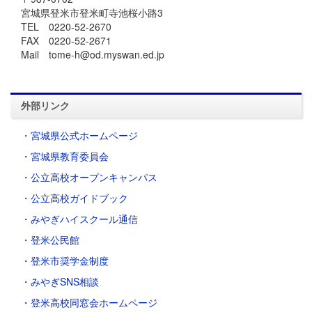
宮城県登米市登米町寺池桜小路3
TEL 0220-52-2670
FAX 0220-52-2671
Mail tome-h@od.myswan.ed.jp
外部リンク
・
宮城県公式ホームページ
・
宮城県教育委員会
・
公立高校オープンキャンパス
・
公立高校ガイドブック
・
みやぎハイスクール通信
・
登米公民館
・
登米市奨学金制度
・
みやぎSNS相談
・登米高校同窓会ホームページ