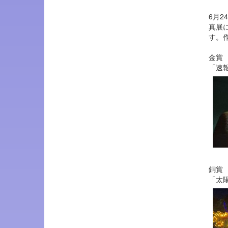
6月
真展
す。
金賞
「速
銅賞
「太