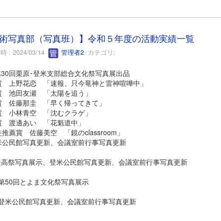
術写真部（写真班）】令和５年度の活動実績一覧
 : 2024/03/14
管理者2
カテゴリ:
第30回栗原･登米支部総合文化祭写真展出品
 上野花恋 「速報、只今竜神と雷神喧嘩中」
 池田友瀬 「太陽を追う」
 佐藤那圭 「早く帰ってきて」
 小林青空 「沈むクラゲ」
 渡邊あい 「花魁道中」
薦賞 佐藤美空 「鏡のclassroom」
公民館写真更新、会議室前行事写真更新
 登高祭写真展示、登米公民館写真更新、会議室前行事写真更新
 第50回とよま文化祭写真展示
月 登米公民館写真更新、会議室前行事写真更新