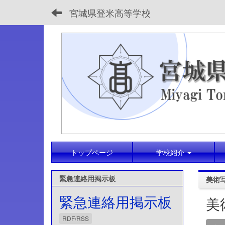
宮城県登米高等学校
トップページ
学校紹介
緊急連絡用掲示板
美術
緊急連絡用掲示板
美
RDF/RSS