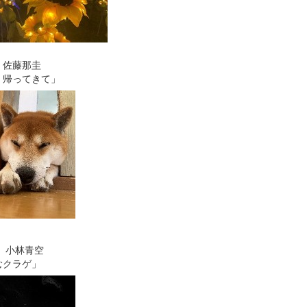
 佐藤那圭
く帰ってきて」
 小林青空
むクラゲ」