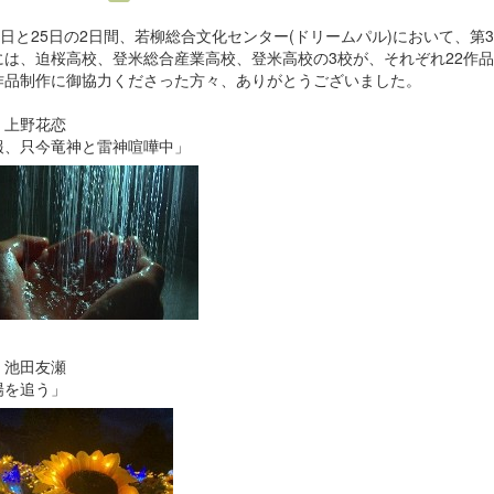
24日と25日の2日間、若柳総合文化センター(ドリームパル)において、
には、迫桜高校、登米総合産業高校、登米高校の3校が、それぞれ22作
作品制作に御協力くださった方々、ありがとうございました。
 上野花恋
報、只今竜神と雷神喧嘩中」
 池田友瀬
陽を追う」