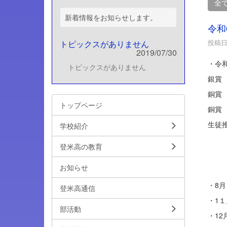
全
新着情報をお知らせします。
令和
投稿日時
トピックスがありません
2019/07/30
・令
トピックスがありません
銀賞
銅
トップページ
銅賞
生徒
学校紹介
「思
登米高の教育
「あ
お知らせ
「木
・
登米高通信
・1
部活動
・12