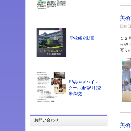
美術
投稿日時
学校紹介動画
１２
火や
寄り
R8みやぎハイス
クール通信6月(登
米高校)
お問い合わせ
美術