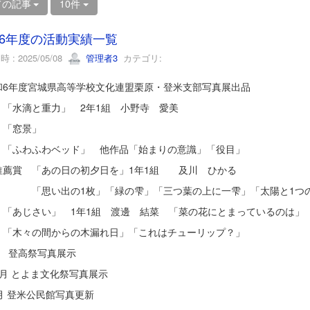
ての記事
10件
6年度の活動実績一覧
 : 2025/05/08
管理者3
カテゴリ:
和6年度宮城県高等学校文化連盟栗原・登米支部写真展出品
 「水滴と重力」 2年1組 小野寺 愛美
賞 「窓景」
 「ふわふわベッド」 他作品「始まりの意識」「役目」
推薦賞 「あの日の初夕日を」1年1組 及川 ひかる
い出の1枚」「緑の雫」「三つ葉の上に一雫」「太陽と1つ
じさい」 1年1組 渡邊 結菜 「菜の花にとまっているのは」「
々の間からの木漏れ日」「これはチューリップ？」
8月 登高祭写真展示
１月 とよま文化祭写真展示
月 登米公民館写真更新