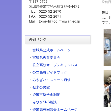
〒987-0702
投稿日時
宮城県登米市登米町寺池桜小路3
TEL 0220-52-2670
先日
FAX 0220-52-2671
は、
Mail tome-h@od.myswan.ed.jp
です
外部リンク
・
宮城県公式ホームページ
・
宮城県教育委員会
・
公立高校オープンキャンパス
・
公立高校ガイドブック
・
みやぎハイスクール通信
・
登米公民館
・
登米市奨学金制度
・
みやぎSNS相談
・登米高校同窓会ホームページ