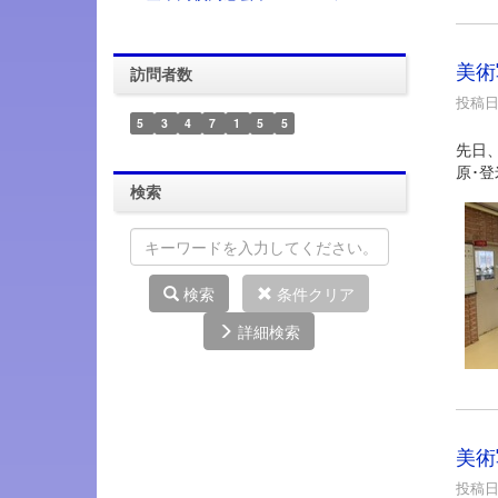
美術
訪問者数
投稿日時
5
3
4
7
1
5
5
先日
原･
検索
検索
条件クリア
詳細検索
美術
投稿日時