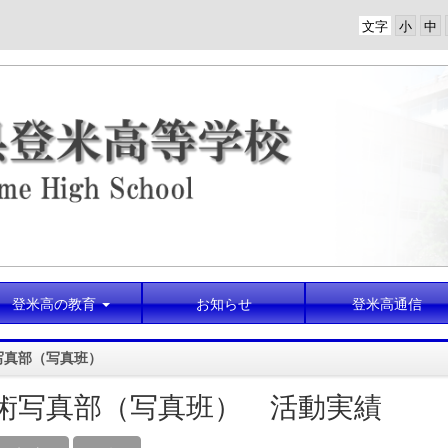
文字
登米高の教育
お知らせ
登米高通信
写真部（写真班）
術写真部（写真班） 活動実績