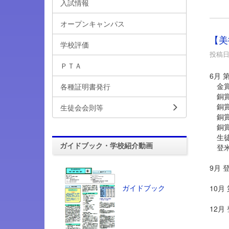
入試情報
オープンキャンパス
【美
学校評価
投稿日時
ＰＴＡ
6月 
金賞
各種証明書発行
銅賞
銅賞
生徒会会則等
銅賞
銅賞
生徒推
ガイドブック・学校紹介動画
登米
9月
ガイドブック
10月
12