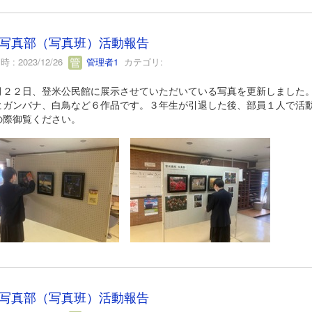
写真部（写真班）活動報告
 : 2023/12/26
管理者1
カテゴリ:
月２２日、登米公民館に展示させていただいている写真を更新しました
ヒガンバナ、白鳥など６作品です。３年生が引退した後、部員１人で活
の際御覧ください。
写真部（写真班）活動報告