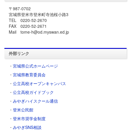
〒987-0702
宮城県登米市登米町寺池桜小路3
TEL 0220-52-2670
FAX 0220-52-2671
Mail tome-h@od.myswan.ed.jp
外部リンク
・
宮城県公式ホームページ
・
宮城県教育委員会
・
公立高校オープンキャンパス
・
公立高校ガイドブック
・
みやぎハイスクール通信
・
登米公民館
・
登米市奨学金制度
・
みやぎSNS相談