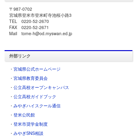
〒987-0702
宮城県登米市登米町寺池桜小路3
TEL 0220-52-2670
FAX 0220-52-2671
Mail tome-h@od.myswan.ed.jp
外部リンク
・
宮城県公式ホームページ
・
宮城県教育委員会
・
公立高校オープンキャンパス
・
公立高校ガイドブック
・
みやぎハイスクール通信
・
登米公民館
・
登米市奨学金制度
・
みやぎSNS相談