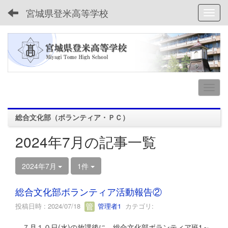
宮城県登米高等学校
Toggl
総合文化部（ボランティア・ＰＣ）
2024年7月の記事一覧
2024年7月
1件
総合文化部ボランティア活動報告②
投稿日時 : 2024/07/18
管理者1
カテゴリ:
７月１０日(水)の放課後に、総合文化部ボランティア班1～