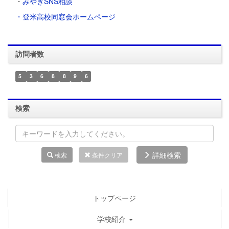
・
みやぎSNS相談
・登米高校同窓会ホームページ
訪問者数
5
3
6
8
8
9
6
検索
詳細検索
検索
条件クリア
トップページ
学校紹介