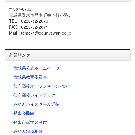
〒987-0702
宮城県登米市登米町寺池桜小路3
TEL 0220-52-2670
FAX 0220-52-2671
Mail tome-h@od.myswan.ed.jp
外部リンク
・
宮城県公式ホームページ
・
宮城県教育委員会
・
公立高校オープンキャンパス
・
公立高校ガイドブック
・
みやぎハイスクール通信
・
登米公民館
・
登米市奨学金制度
・
みやぎSNS相談