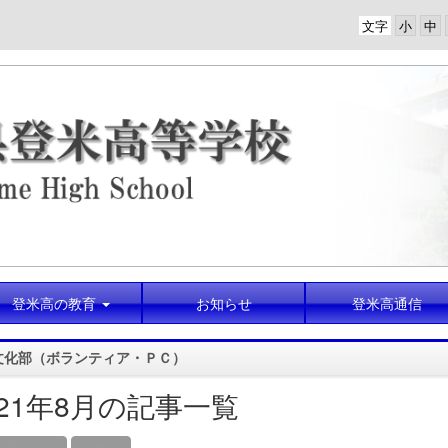
文字
登米高の教育
お知らせ
登米高通信
文化部（ボランティア・ＰＣ）
021年8月の記事一覧