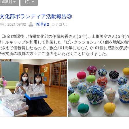
21年8月
1件
文化部ボランティア活動報告③
 : 2021/08/02
管理者2
カテゴリ:
９日(金)放課後，情報文化部の伊藤綾香さん(３年)、山形美空さん(３年
ボトルキャップを利用して作製した『ピンクッション』101個を地域の
を添えて個包装したもので，創立101周年にちなんで101個に感謝の気
登米支所の職員の方々にご協力をいただくことになりました。