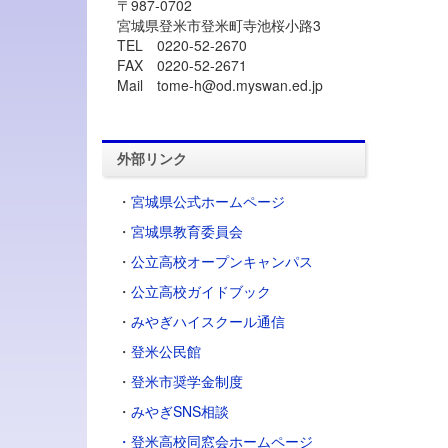
〒987-0702
宮城県登米市登米町寺池桜小路3
TEL 0220-52-2670
FAX 0220-52-2671
Mail tome-h@od.myswan.ed.jp
外部リンク
・
宮城県公式ホームページ
・
宮城県教育委員会
・
公立高校オープンキャンパス
・
公立高校ガイドブック
・
みやぎハイスクール通信
・
登米公民館
・
登米市奨学金制度
・
みやぎSNS相談
・登米高校同窓会ホームページ