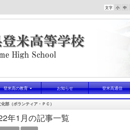
文字
登米高の教育
お知らせ
登米高通信
文化部（ボランティア・ＰＣ）
022年1月の記事一覧