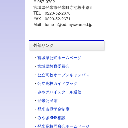
〒987-0702
宮城県登米市登米町寺池桜小路3
TEL 0220-52-2670
FAX 0220-52-2671
Mail tome-h@od.myswan.ed.jp
外部リンク
・
宮城県公式ホームページ
・
宮城県教育委員会
・
公立高校オープンキャンパス
・
公立高校ガイドブック
・
みやぎハイスクール通信
・
登米公民館
・
登米市奨学金制度
・
みやぎSNS相談
・登米高校同窓会ホームページ