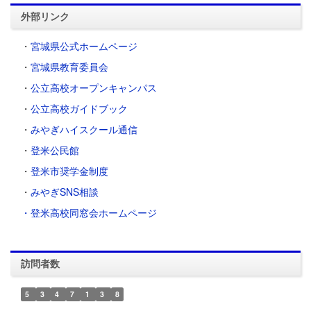
外部リンク
・
宮城県公式ホームページ
・
宮城県教育委員会
・
公立高校オープンキャンパス
・
公立高校ガイドブック
・
みやぎハイスクール通信
・
登米公民館
・
登米市奨学金制度
・
みやぎSNS相談
・登米高校同窓会ホームページ
訪問者数
5
3
4
7
1
3
8