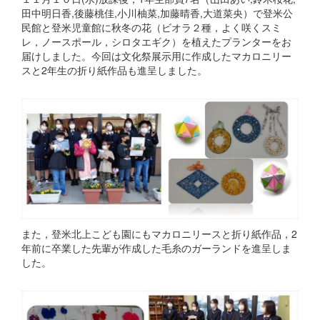
田中明日香,後藤桃佳,小川柚菜,加藤晴香,大道菜央）で登米公
民館と登米児童館に秋冬の花（ビオラ２種，よく咲くスミ
レ，ノースポール，シロタエギク）を植えたプランターをお
届けしました。今回は文化祭展示用に作成したマカロニリー
スと2年生の折り紙作品も進呈しました。
また，登米北上こども園にもマカロニリースと折り紙作品，2
年前に卒業した先輩が作成した毛糸のガーランドを進呈しま
した。