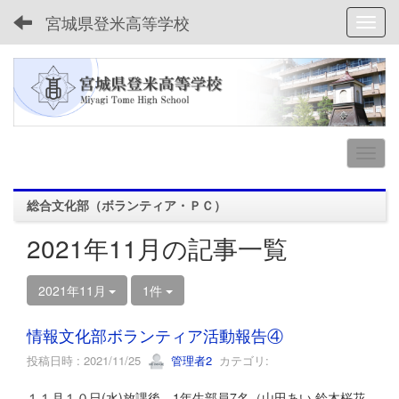
宮城県登米高等学校
Toggl
総合文化部（ボランティア・ＰＣ）
2021年11月の記事一覧
2021年11月
1件
情報文化部ボランティア活動報告④
投稿日時 : 2021/11/25
管理者2
カテゴリ:
１１月１０日(水)放課後，1年生部員7名（山田あい,鈴木桜花,