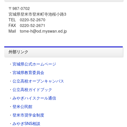
〒987-0702
宮城県登米市登米町寺池桜小路3
TEL 0220-52-2670
FAX 0220-52-2671
Mail tome-h@od.myswan.ed.jp
外部リンク
・
宮城県公式ホームページ
・
宮城県教育委員会
・
公立高校オープンキャンパス
・
公立高校ガイドブック
・
みやぎハイスクール通信
・
登米公民館
・
登米市奨学金制度
・
みやぎSNS相談