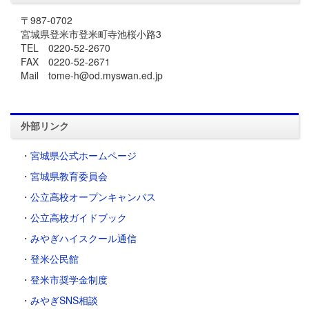
〒987-0702
宮城県登米市登米町寺池桜小路3
TEL 0220-52-2670
FAX 0220-52-2671
Mail tome-h@od.myswan.ed.jp
外部リンク
・
宮城県公式ホームページ
・
宮城県教育委員会
・
公立高校オープンキャンパス
・
公立高校ガイドブック
・
みやぎハイスクール通信
・
登米公民館
・
登米市奨学金制度
・
みやぎSNS相談