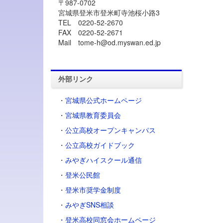
〒987-0702
宮城県登米市登米町寺池桜小路3
TEL 0220-52-2670
FAX 0220-52-2671
Mail tome-h@od.myswan.ed.jp
外部リンク
・
宮城県公式ホームページ
・
宮城県教育委員会
・
公立高校オープンキャンパス
・
公立高校ガイドブック
・
みやぎハイスクール通信
・
登米公民館
・
登米市奨学金制度
・
みやぎSNS相談
・登米高校同窓会ホームページ