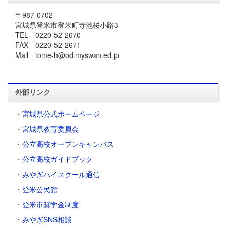
〒987-0702
宮城県登米市登米町寺池桜小路3
TEL 0220-52-2670
FAX 0220-52-2671
Mail tome-h@od.myswan.ed.jp
外部リンク
・
宮城県公式ホームページ
・
宮城県教育委員会
・
公立高校オープンキャンパス
・
公立高校ガイドブック
・
みやぎハイスクール通信
・
登米公民館
・
登米市奨学金制度
・
みやぎSNS相談