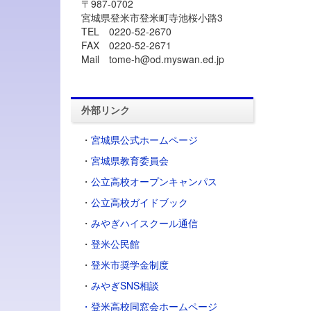
〒987-0702
宮城県登米市登米町寺池桜小路3
TEL 0220-52-2670
FAX 0220-52-2671
Mail tome-h@od.myswan.ed.jp
外部リンク
・
宮城県公式ホームページ
・
宮城県教育委員会
・
公立高校オープンキャンパス
・
公立高校ガイドブック
・
みやぎハイスクール通信
・
登米公民館
・
登米市奨学金制度
・
みやぎSNS相談
・登米高校同窓会ホームページ