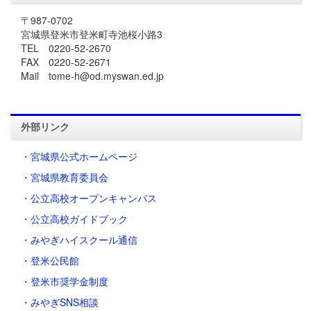
〒987-0702
宮城県登米市登米町寺池桜小路3
TEL 0220-52-2670
FAX 0220-52-2671
Mail tome-h@od.myswan.ed.jp
外部リンク
・
宮城県公式ホームページ
・
宮城県教育委員会
・
公立高校オープンキャンパス
・
公立高校ガイドブック
・
みやぎハイスクール通信
・
登米公民館
・
登米市奨学金制度
・
みやぎSNS相談