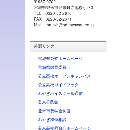
〒987-0702
宮城県登米市登米町寺池桜小路3
TEL 0220-52-2670
FAX 0220-52-2671
Mail tome-h@od.myswan.ed.jp
外部リンク
・
宮城県公式ホームページ
・
宮城県教育委員会
・
公立高校オープンキャンパス
・
公立高校ガイドブック
・
みやぎハイスクール通信
・
登米公民館
・
登米市奨学金制度
・
みやぎSNS相談
・登米高校同窓会ホームページ