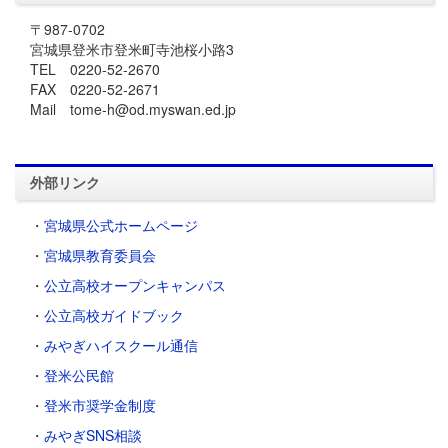
〒987-0702
宮城県登米市登米町寺池桜小路3
TEL 0220-52-2670
FAX 0220-52-2671
Mail tome-h@od.myswan.ed.jp
外部リンク
・
宮城県公式ホームページ
・
宮城県教育委員会
・
公立高校オープンキャンパス
・
公立高校ガイドブック
・
みやぎハイスクール通信
・
登米公民館
・
登米市奨学金制度
・
みやぎSNS相談