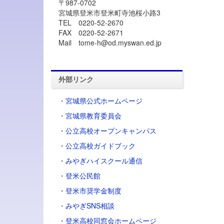
〒987-0702
宮城県登米市登米町寺池桜小路3
TEL 0220-52-2670
FAX 0220-52-2671
Mail tome-h@od.myswan.ed.jp
外部リンク
・
宮城県公式ホームページ
・
宮城県教育委員会
・
公立高校オープンキャンパス
・
公立高校ガイドブック
・
みやぎハイスクール通信
・
登米公民館
・
登米市奨学金制度
・
みやぎSNS相談
・登米高校同窓会ホームページ