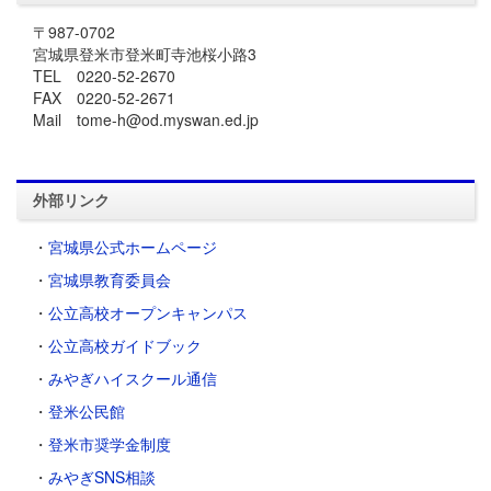
〒987-0702
宮城県登米市登米町寺池桜小路3
TEL 0220-52-2670
FAX 0220-52-2671
Mail tome-h@od.myswan.ed.jp
外部リンク
・
宮城県公式ホームページ
・
宮城県教育委員会
・
公立高校オープンキャンパス
・
公立高校ガイドブック
・
みやぎハイスクール通信
・
登米公民館
・
登米市奨学金制度
・
みやぎSNS相談