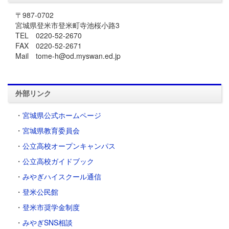
〒987-0702
宮城県登米市登米町寺池桜小路3
TEL 0220-52-2670
FAX 0220-52-2671
Mail tome-h@od.myswan.ed.jp
外部リンク
・
宮城県公式ホームページ
・
宮城県教育委員会
・
公立高校オープンキャンパス
・
公立高校ガイドブック
・
みやぎハイスクール通信
・
登米公民館
・
登米市奨学金制度
・
みやぎSNS相談