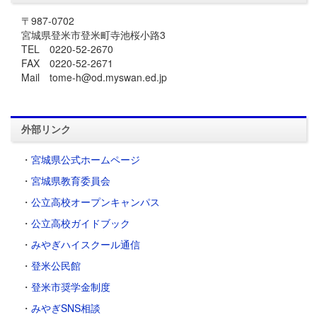
〒987-0702
宮城県登米市登米町寺池桜小路3
TEL 0220-52-2670
FAX 0220-52-2671
Mail tome-h@od.myswan.ed.jp
外部リンク
・
宮城県公式ホームページ
・
宮城県教育委員会
・
公立高校オープンキャンパス
・
公立高校ガイドブック
・
みやぎハイスクール通信
・
登米公民館
・
登米市奨学金制度
・
みやぎSNS相談