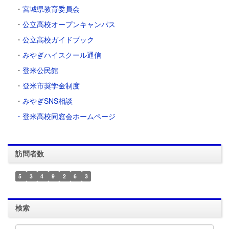
・
宮城県教育委員会
・
公立高校オープンキャンパス
・
公立高校ガイドブック
・
みやぎハイスクール通信
・
登米公民館
・
登米市奨学金制度
・
みやぎSNS相談
・登米高校同窓会ホームページ
訪問者数
5
3
4
9
2
6
3
検索