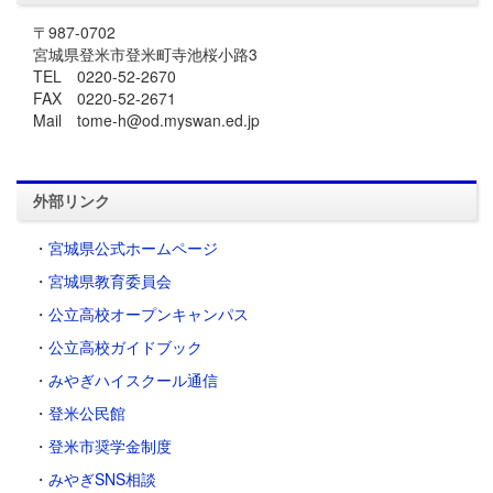
〒987-0702
宮城県登米市登米町寺池桜小路3
TEL 0220-52-2670
FAX 0220-52-2671
Mail tome-h@od.myswan.ed.jp
外部リンク
・
宮城県公式ホームページ
・
宮城県教育委員会
・
公立高校オープンキャンパス
・
公立高校ガイドブック
・
みやぎハイスクール通信
・
登米公民館
・
登米市奨学金制度
・
みやぎSNS相談