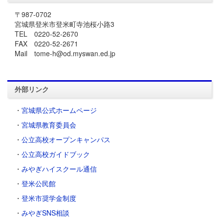
〒987-0702
宮城県登米市登米町寺池桜小路3
TEL 0220-52-2670
FAX 0220-52-2671
Mail tome-h@od.myswan.ed.jp
外部リンク
・
宮城県公式ホームページ
・
宮城県教育委員会
・
公立高校オープンキャンパス
・
公立高校ガイドブック
・
みやぎハイスクール通信
・
登米公民館
・
登米市奨学金制度
・
みやぎSNS相談